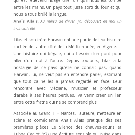
qui est redevenu nuage une fois qu’il nous est tombé
entre les mains. Un pays tout juste sorti du four et qui
nous a tous brûlé la langue.
Anaïs Allais
,
Au milieu de l’hiver, j’ai découvert en moi un
invincible été
Lilas et son frère Harwan ont une partie de leur histoire
cachée de l’autre côté de la Méditerranée, en Algérie.
Une histoire qui bégaie, qui a besoin d’un pont pour
aller d’un mot à l’autre. Depuis toujours, Lilas a la
nostalgie de ce pays qu’elle ne connaît pas, quand
Harwan, lui, ne veut pas en entendre parler, estimant
que tout ça ne les a jamais regardé en face. Leur
rencontre avec Méziane, musicien et professeur
d’arabe à ses heures perdues, va venir créer un lien
entre cette fratrie qui ne se comprend plus.
Associée au Grand T – Nantes, l’auteure, metteure en
scène et comédienne Anaïs Allais pratique dès ses
premières pièces Le Silence des chauves-souris et
Lubna Cadiot (x7) une écriture sensible qui puise dans