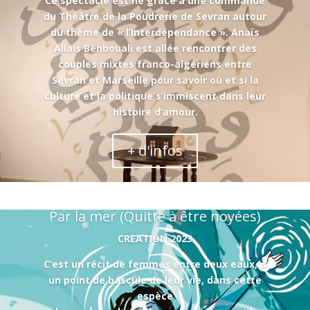
Ce spectacle est né grâce à une commande
du Théâtre de la Poudrerie de Sevran autour
du thème de « l’Interdépendance ». Anaïs
Allais Benbouali est allée rencontrer des
couples mixtes franco-algériens entre
Sevran et Marseille pour savoir où et si la
culture et la politique s’immiscent dans leur
histoire d’amour.
+ d'infos
Par la mer (Quitte à être noyées)
CREATION 2023
C’est un récit de femmes entre deux eaux, à
un point de bascule de leur vie, dans cette
espèce