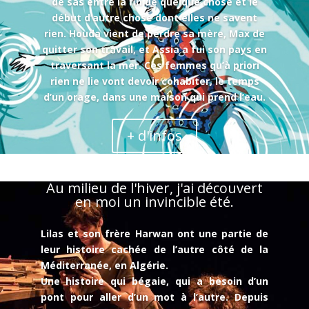
de sas entre la fin de quelque chose et le
début d’autre chose dont elles ne savent
rien. Houda
vient de perdre sa mère, Max de
quitter son travail, et Assia a fui son pays en
traversant la mer.
Ces femmes qu’à priori
rien ne lie vont devoir cohabiter, le temps
© Compagnie la Grange Aux Belles - 2023
d’un orage, dans une
maison qui prend l’eau.
+ d'infos
Au milieu de l'hiver, j'ai découvert
en moi un invincible été.
Lilas et son frère Harwan ont une partie de
leur histoire cachée de l’autre côté de la
Méditerranée, en Algérie.
Une histoire qui bégaie, qui a besoin d’un
pont pour aller d’un mot à l’autre. Depuis