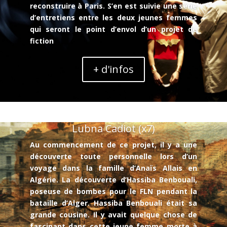
reconstruire à Paris. S’en est suivie une série
d’entretiens entre les deux jeunes femmes
qui seront le point d’envol d’un projet de
fiction
+ d'infos
Lubna Cadiot (x7)
Au commencement de ce projet, il y a une
découverte toute personnelle lors d’un
voyage dans la famille d’Anaïs Allais en
Algérie. La découverte d’Hassiba Benbouali,
poseuse de bombes pour le FLN pendant la
bataille d’Alger. Hassiba Benbouali était sa
grande cousine. Il y avait quelque chose de
fascinant dans cette jeune femme morte à