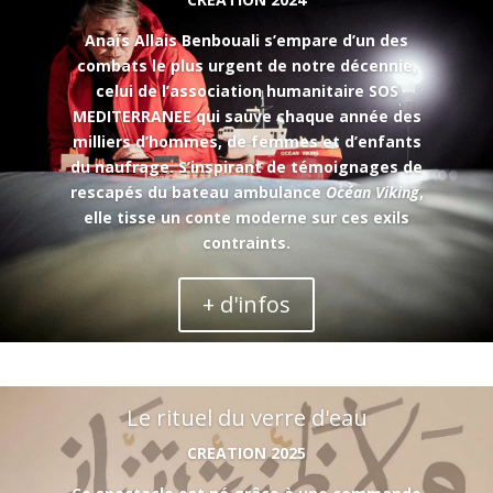
Anaïs Allais Benbouali s’empare d’un des
combats le plus urgent de notre décennie,
celui de l’association humanitaire SOS
MEDITERRANEE qui sauve chaque année des
milliers d’hommes, de femmes et d’enfants
du naufrage. S’inspirant de témoignages de
rescapés du bateau ambulance
Océan Viking
,
elle tisse un conte moderne sur ces exils
contraints.
+ d'infos
Le rituel du verre d'eau
CREATION 2025