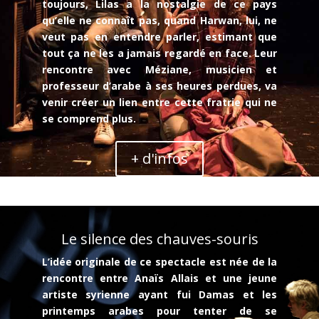
toujours, Lilas a la nostalgie de ce pays
qu’elle ne connaît pas, quand Harwan, lui, ne
veut pas en entendre parler, estimant que
tout ça ne les a jamais regardé en face. Leur
rencontre avec Méziane, musicien et
professeur d’arabe à ses heures perdues, va
venir créer un lien entre cette fratrie qui ne
se comprend plus.
+ d'infos
Le silence des chauves-souris
L’idée originale de ce spectacle est née de la
rencontre entre Anaïs Allais et une jeune
artiste syrienne ayant fui Damas et les
printemps arabes pour tenter de se